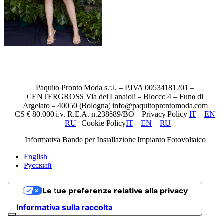
Paquito Pronto Moda s.r.l. – P.IVA 00534181201 –
CENTERGROSS Via dei Lanaioli – Blocco 4 – Funo di
Argelato – 40050 (Bologna) info@paquitoprontomoda.com
CS € 80.000 i.v. R.E.A. n.238689/BO – Privacy Policy
IT
–
EN
–
RU
| Cookie Policy
IT
–
EN
–
RU
Informativa Bando per Installazione Impianto Fotovoltaico
English
Русский
Le tue preferenze relative alla privacy
Informativa sulla raccolta