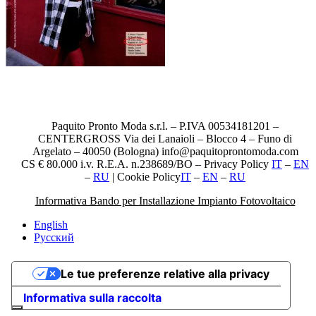
Paquito Pronto Moda s.r.l. – P.IVA 00534181201 –
CENTERGROSS Via dei Lanaioli – Blocco 4 – Funo di
Argelato – 40050 (Bologna) info@paquitoprontomoda.com
CS € 80.000 i.v. R.E.A. n.238689/BO – Privacy Policy
IT
–
EN
–
RU
| Cookie Policy
IT
–
EN
–
RU
Informativa Bando per Installazione Impianto Fotovoltaico
English
Русский
Le tue preferenze relative alla privacy
Informativa sulla raccolta