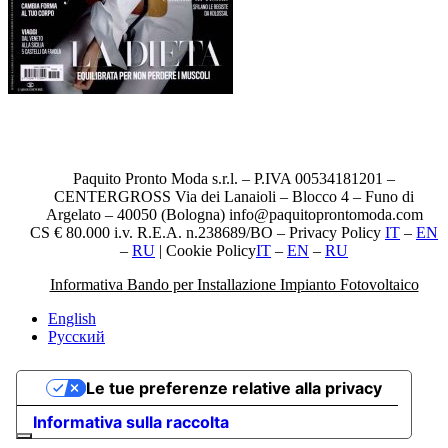
Paquito Pronto Moda s.r.l. – P.IVA 00534181201 –
CENTERGROSS Via dei Lanaioli – Blocco 4 – Funo di
Argelato – 40050 (Bologna) info@paquitoprontomoda.com
CS € 80.000 i.v. R.E.A. n.238689/BO – Privacy Policy
IT
–
EN
–
RU
| Cookie Policy
IT
–
EN
–
RU
Informativa Bando per Installazione Impianto Fotovoltaico
English
Русский
Le tue preferenze relative alla privacy
Informativa sulla raccolta